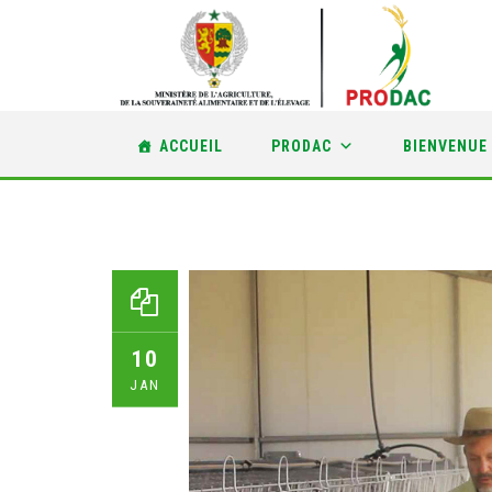
Skip
ACCUEIL
PRODAC
BIENVENUE
to
content
10
JAN