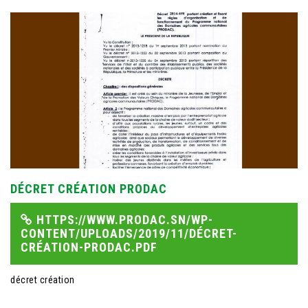
DÉCRET CRÉATION PRODAC
HTTPS://WWW.PRODAC.SN/WP-
CONTENT/UPLOADS/2019/11/DÉCRET-
CRÉATION-PRODAC.PDF
décret création