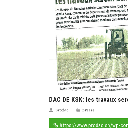
DAC DE KSK: les travaux ser
prodac
presse
https://www.prodac.sn/wp-con