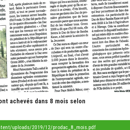
ont achevés dans 8 mois selon
tent/uploads/2019/12/prodac_8_mois.pdf